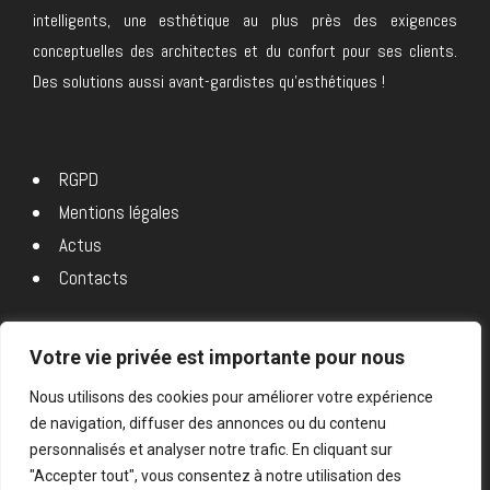
intelligents, une esthétique au plus près des exigences
conceptuelles des architectes et du confort pour ses clients.
Des solutions aussi avant-gardistes qu’esthétiques !
RGPD
Mentions légales
Actus
Contacts
Votre vie privée est importante pour nous
Du lundi au vendredi :
9h – 12h et 14h – 19h
Nous utilisons des cookies pour améliorer votre expérience
122 Route de grenoble 69800 SAINT PRIEST
de navigation, diffuser des annonces ou du contenu
personnalisés et analyser notre trafic. En cliquant sur
"Accepter tout", vous consentez à notre utilisation des